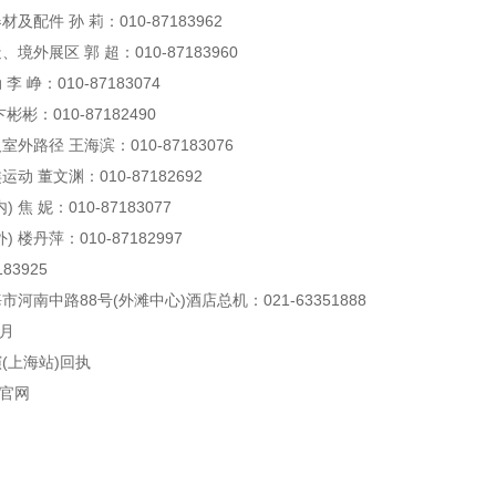
配件 孙 莉：010-87183962
境外展区 郭 超：010-87183960
 峥：010-87183074
彬：010-87182490
外路径 王海滨：010-87183076
动 董文渊：010-87182692
 焦 妮：010-87183077
 楼丹萍：010-87182997
83925
河南中路88号(外滩中心)酒店总机：021-63351888
月
(上海站)回执
船官网