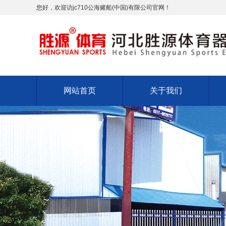
您好，欢迎访jc710公海赌船(中国)有限公司官网！
网站首页
关于我们