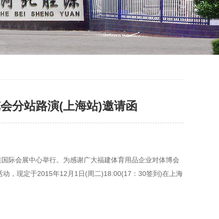
览会分站路演(上海站)邀请函
福州海峡国际会展中心举行。为感谢广大福建体育用品企业对体博会
于2015年12月1日(周二)18:00(17：30签到)在上海