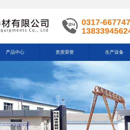
0317-66774
1383394562
产品中心
资质荣誉
生产设备