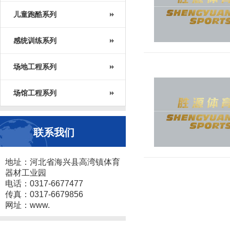
儿童跑酷系列
感统训练系列
场地工程系列
场馆工程系列
联系我们
地址：河北省海兴县高湾镇体育
器材工业园
电话：0317-6677477
传真：0317-6679856
网址：www.