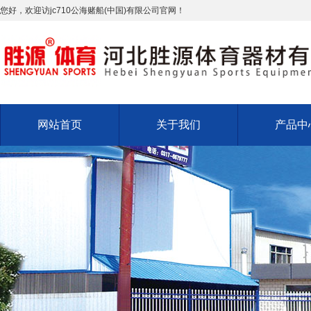
您好，欢迎访jc710公海赌船(中国)有限公司官网！
网站首页
关于我们
产品中